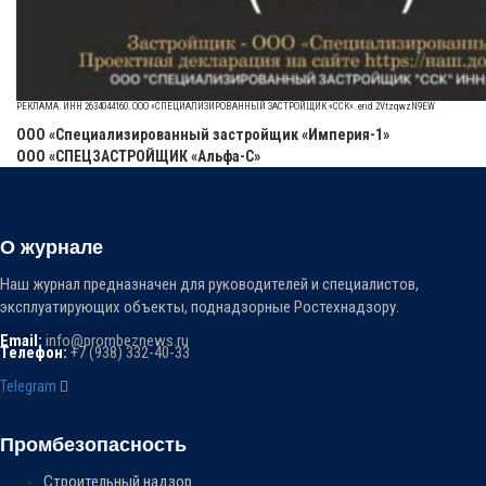
РЕКЛАМА. ИНН 2634044160. ООО «СПЕЦИАЛИЗИРОВАННЫЙ ЗАСТРОЙЩИК «ССК». erid 2VtzqwzN9EW
ООО «Специализированный застройщик «Империя-1»
ООО «СПЕЦЗАСТРОЙЩИК «Альфа-С»
О журнале
Наш журнал предназначен для руководителей и специалистов,
эксплуатирующих объекты, поднадзорные Ростехнадзору.
Email:
info@prombeznews.ru
Телефон:
‪+7 (938) 332-40-33
Telegram
Промбезопасность
Строительный надзор