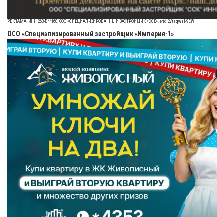
РЕКЛАМА. ИНН 2634044160. ООО «СПЕЦИАЛИЗИРОВАННЫЙ ЗАСТРОЙЩИК «ССК». erid 2VtzqwzN9EW
ООО «Специализированный застройщик «Империя-1»