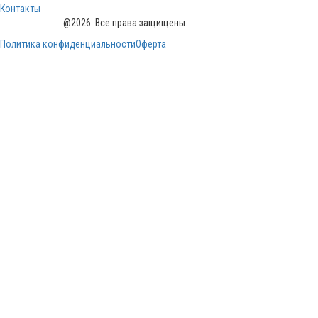
Контакты
PrombezNews
@2026. Все права защищены.
Политика конфиденциальности
Оферта
Войти
Пароль должен содержать не менее 8
символов, состоящих из цифр и букв, и содержать как минимум 1
заглавную букву.
Я принимаю условия политики обработки персональных данных
Политика
конфиденциальности
Запомнить меня
Войти
Зарегистрироваться