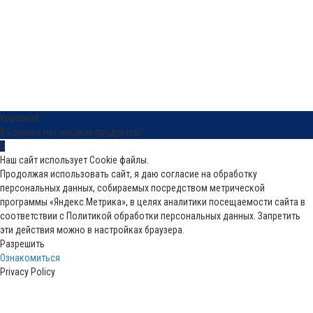
Восстановить пароль
Отправить ссылку для сброса
Отправлена ссылка для сброса пароля
на свой email
Закрыть
Ссылка для подтверждения отправлена
Следуйте инструкциям, которые
мы отправили вам на email
Закрыть
Нет аккаунта?
Зарегистрироваться
Войти
Забыли пароль?
Корзина
0
В корзине нет никаких продуктов!
0
Наш сайт использует Cookie файлы.
Продолжая использовать сайт, я даю согласие на обработку
персональных данных, собираемых посредством метрической
программы «Яндекс.Метрика», в целях аналитики посещаемости сайта в
соответствии с Политикой обработки персональных данных. Запретить
эти действия можно в настройках браузера.
Разрешить
Ознакомиться
Privacy Policy