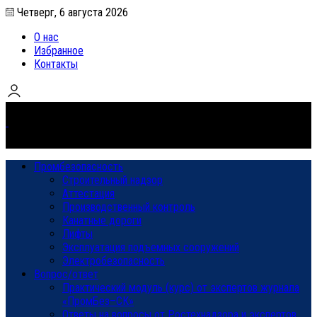
Четверг, 6 августа 2026
О нас
Избранное
Контакты
Промбезопасность
Строительный надзор
Аттестация
Производственный контроль
Канатные дороги
Лифты
Эксплуатация подъемных сооружений
Электробезопасность
Вопрос/ответ
Практический модуль (курс) от экспертов журнала
«ПромБез–СК»
Ответы на вопросы от Ростехнадзора и экспертов