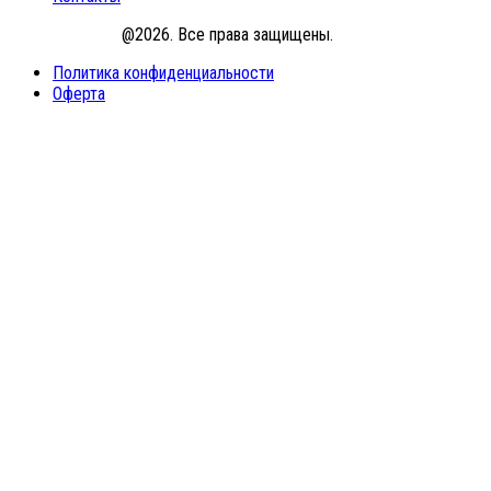
PrombezNews
@2026. Все права защищены.
Политика конфиденциальности
Оферта
Войти
Пароль должен содержать не менее
8 символов, состоящих из цифр и букв, и содержать как минимум
1 заглавную букву.
Я принимаю условия политики обработки персональных данных
Политика конфиденциальности
Запомнить меня
Войти
Зарегистрироваться
Восстановить пароль