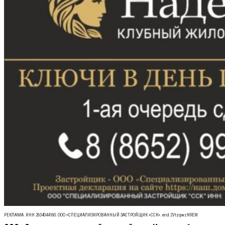
РЕКЛАМА. ИНН 2634044160. ООО «СПЕЦИАЛИЗИРОВАННЫЙ ЗАСТРОЙЩИК «ССК». erid 2VtzqwzN9EW