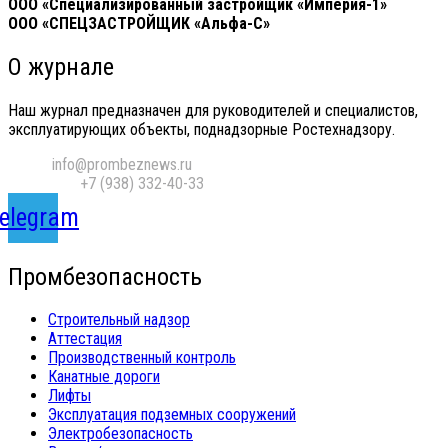
ООО «Специализированный застройщик «Империя-1»
ООО «СПЕЦЗАСТРОЙЩИК «Альфа-С»
О журнале
Наш журнал предназначен для руководителей и специалистов,
эксплуатирующих объекты, поднадзорные Ростехнадзору.
Email:
info@prombeznews.ru
Телефон:
‪+7 (938) 332-40-33
elegram
Промбезопасность
Строительный надзор
Аттестация
Производственный контроль
Канатные дороги
Лифты
Эксплуатация подземных сооружений
Электробезопасность