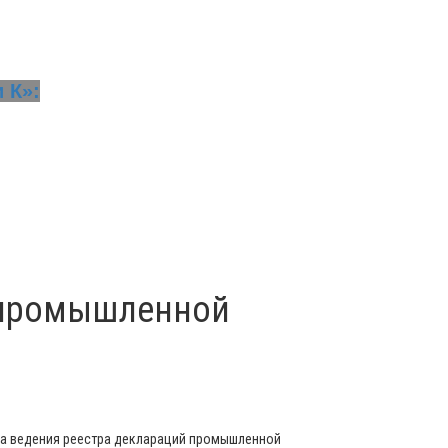
 К»:
и промышленной
дка ведения реестра деклараций промышленной