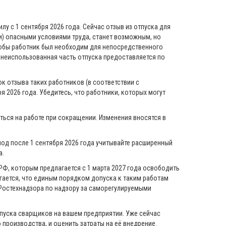
лу с 1 сентября 2026 года. Сейчас отзыв из отпуска для
ли) опасными условиями труда, станет возможным, но
чтобы работник был необходим для непосредственного
а неиспользованная часть отпуска предоставляется по
к отзыва таких работников (в соответствии с
 2026 года. Убедитесь, что работники, которых могут
ься на работе при сокращении. Изменения вносятся в
од после 1 сентября 2026 года учитывайте расширенный
а.
Ф, которым предлагается с 1 марта 2027 года освободить
гается, что единым порядком допуска к таким работам
Ростехнадзора по надзору за саморегулируемыми
допуска сварщиков на вашем предприятии. Уже сейчас
производства, и оценить затраты на её внедрение.