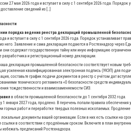
сии 27 мая 2026 года и вступает в силу с 1 сентября 2026 года. Порядок
доставление сведений из […]
пасности
ждении порядка ведения реестра деклараций промышленной безопасно
да и вступает в силу с 1 сентября 2026 года. Порядок устанавливает пр
з него. Заявление и сама декларация подаются в Ростехнадзор через Ед
 они содержат государственную тайну или иную информацию ограниченно
е разработчика и регистрационный номер декларации.
о ваша декларация промышленной безопасности соответствует новым тре
щая усиленная квалифицированная электронная подпись (УКЭП) для подачи
ция, составьте график подачи документов в реестр с учётом дат вступлен
ваниями технического регламента «О безопасности средств индивидуальн
ления тождественности и взаимозаменяемости СИЗ.
равил
в области промышленной безопасности до 1 сентября 2032 года.
 1 января 2027 года, продлено. В перечень попали правила обеспечения у
ии горных работ и переработке твердых полезных ископаемых. Продление
локальные документы вашей организации. Если в них есть ссылки на сро
эти ссылки в соответствии с продлённым сроком. Включите в план внутре
ы избежать предписаний Ростехнадзора.