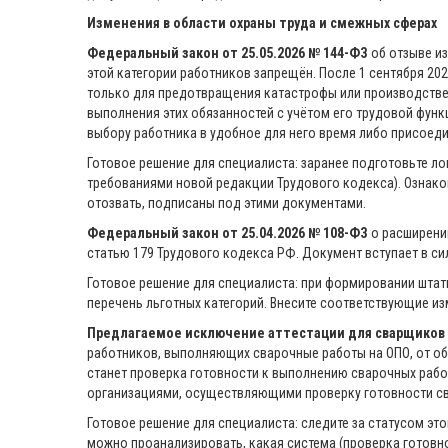
Изменения в области охраны труда и смежных сферах
Федеральный закон от 25.05.2026 № 144-ФЗ
об отзыве из
этой категории работников запрещён. После 1 сентября 202
только для предотвращения катастрофы или производствен
выполнения этих обязанностей с учётом его трудовой функ
выбору работника в удобное для него время либо присоеди
Готовое решение для специалиста: заранее подготовьте ло
требованиями новой редакции Трудового кодекса). Ознаком
отозвать, подписаны под этими документами.
Федеральный закон от 25.04.2026 № 108-ФЗ
о расширении
статью 179 Трудового кодекса РФ. Документ вступает в сил
Готовое решение для специалиста: при формировании штат
перечень льготных категорий. Внесите соответствующие и
Предлагаемое исключение аттестации для сварщиков 
работников, выполняющих сварочные работы на ОПО, от об
станет проверка готовности к выполнению сварочных рабо
организациями, осуществляющими проверку готовности с
Готовое решение для специалиста: следите за статусом эт
можно проанализировать, какая система (проверка готовно