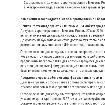
безопасности». Документ зарегистрирован в Минюсте Рос
в электронном виде, включая внесение деклараций и пре
Изменения в законодательстве о промышленной безо
Приказ Ростехнадзора от 26.05.2026 № 184 «Об утвер
Документ зарегистрирован в Минюсте России 27 мая 2026 го
включая внесение деклараций и предоставление сведений и
Документы на бумажном носителе допускаются только если
размещаются наименования и ИНН заявителя, наименовани
Готовое решение для специалиста: заранее проверьте, чт
Убедитесь, что у руководителя организации есть действую
предприятии несколько ОПО, для которых требуется деклара
регистрации сверьте форму декларации с последними требо
были внесены изменения, касающиеся в том числе опреде
Продление срока действия ряда федеральных норм и п
Действие правил, которые ранее должны были утратить силу
откосов отвалов, а также правила безопасности при веден
Готовое решение для специалиста: проверьте действующие 
указанием даты «до 1 января 2027 года», актуализируйте 
документации на предмет соответствия этим нормам, чтоб