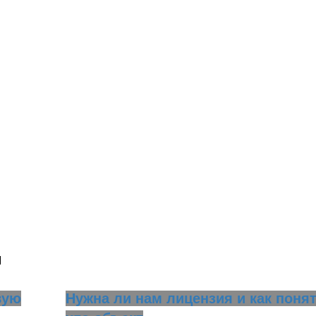
и
вую
Нужна ли нам лицензия и как понят