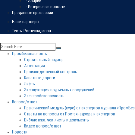
- Аварии
- Интересные новости
Преданные профессии
Наши партнеры
Тесты Ростехнадзора
Промбезопасность
Строительный надзор
Аттестация
Производственный контроль
Канатные дороги
Лифты
Эксплуатация подъемных сооружений
Электробезопасность
Вопрос/ответ
Практический модуль (курс) от экспертов журнала «ПромБе
Ответы на вопросы от Ростехнадзора и экспертов
Библиотека: чек-листы и документы
Видео вопрос/ответ
Новости