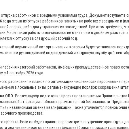
 отпуска работников с вредными условиями труда. Документ вступает в си
6 года отзыв из отпуска работников, занятых на работах с вредными и (и
ной аварии, либо для устранения их последствий. При этом требуется, 
ции. Часы такой работы оплачиваются не менее чем в двойном размере, 
няется к отпуску за следующий рабочий год.
кальный нормативный акт организации, которым будет установлен порядо
ьте с ним руководителей подразделений и кадровую службу до 1 сентября
 перечня категорий работников, имеющих преимущественное право остат
у с 1 сентября 2026 года.
ного расписания и планов по оптимизации численности персонала на пери
зменения в локальные акты, регламентирующие порядок сокращения штат
на ОПО.
Ростехнадзор подготовил проект постановления Правительства Р
язательной аттестации в области промышленной безопасности. Предпола
т или независимая оценка квалификации. Также уточняются полномочия 
варочного производства.
ого проекта. Если он будет принят, пересмотрите внутренние процедуры 
сти или независимая оценка квалификации) больше подходит для вашего 