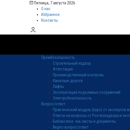
Пятница, 7 августа 2026
О нас
Избранное
Контакты
Промбезопасность
Строительный надзор
Аттестация
Производственный контроль
Канатные дороги
Лифты
Эксплуатация подъемных сооружений
Электробезопасность
Вопрос/ответ
Практический модуль (курс) от экспертов 
Ответы на вопросы от Ростехнадзора и экс
Библиотека: чек-листы и документы
Видео вопрос/ответ