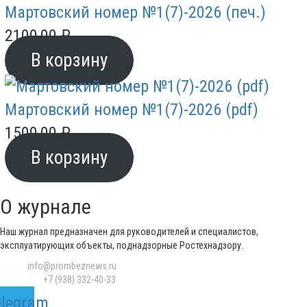
Мартовский номер №1(7)-2026 (печ.)
2100,00
₽
В корзину
Мартовский номер №1(7)-2026 (pdf)
1500,00
₽
В корзину
О журнале
Наш журнал предназначен для руководителей и специалистов,
эксплуатирующих объекты, поднадзорные Ростехнадзору.
Email:
info@prombeznews.ru
Телефон:
‪+7 (938) 332-40-33
elegram