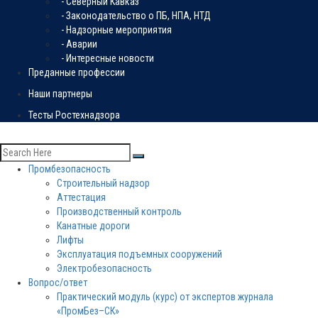
- Северный Кавказ
- Законодательство о ПБ, НПА, НТД
- Надзорные мероприятия
- Аварии
- Интересные новости
Преданные профессии
Наши партнеры
Тесты Ростехнадзора
Промбезопасность
Строительный надзор
Аттестация
Производственный контроль
Канатные дороги
Лифты
Эксплуатация подъемных сооружений
Электробезопасность
Вопрос/ответ
Практический модуль (курс) от экспертов журнала
«ПромБез–СК»