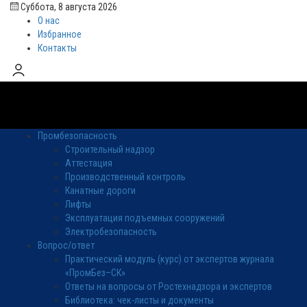
Суббота, 8 августа 2026
О нас
Избранное
Контакты
Промбезопасность
Строительный надзор
Аттестация
Производственный контроль
Канатные дороги
Лифты
Эксплуатация подъемных сооружений
Электробезопасность
Вопрос/ответ
Практический модуль (курс) от экспертов журнала
«ПромБез–СК»
Ответы на вопросы от Ростехнадзора и экспертов
Библиотека: чек-листы и документы