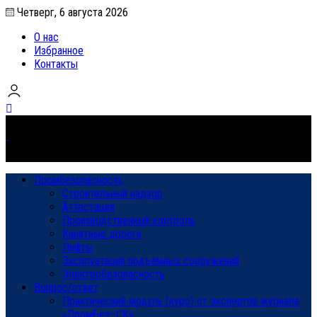
Четверг, 6 августа 2026
О нас
Избранное
Контакты
Промбезопасность
Строительный надзор
Аттестация
Производственный контроль
Канатные дороги
Лифты
Эксплуатация подъемных сооружений
Электробезопасность
Вопрос/ответ
Практический модуль (курс) от экспертов журнала
«ПромБез–СК»