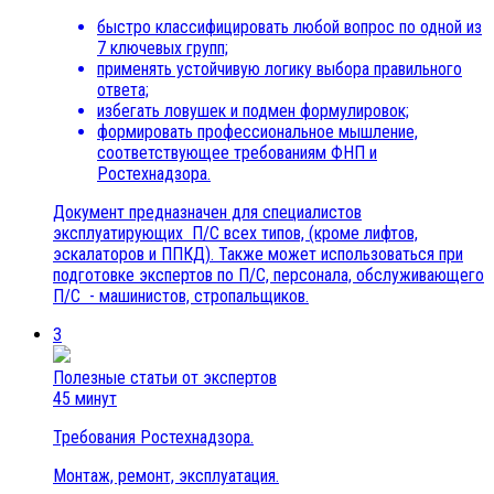
быстро классифицировать любой вопрос по одной из
7 ключевых групп;
применять устойчивую логику выбора правильного
ответа;
избегать ловушек и подмен формулировок;
формировать профессиональное мышление,
соответствующее требованиям ФНП и
Ростехнадзора.
Документ предназначен для специалистов
эксплуатирующих П/С всех типов, (кроме лифтов,
эскалаторов и ППКД). Также может использоваться при
подготовке экспертов по П/С, персонала, обслуживающего
П/С - машинистов, стропальщиков.
3
Полезные статьи от экспертов
45 минут
Требования Ростехнадзора.
Монтаж, ремонт, эксплуатация.