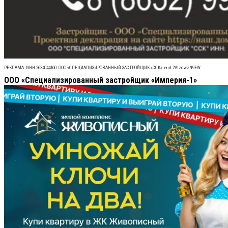
РЕКЛАМА. ИНН 2634044160. ООО «СПЕЦИАЛИЗИРОВАННЫЙ ЗАСТРОЙЩИК «ССК». erid 2VtzqwzN9EW
ООО «Специализированный застройщик «Империя-1»