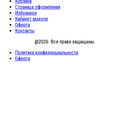
Корзина
Страница оформления
Избранное
Кабинет модуля
Оферта
Контакты
PrombezNews
@2026. Все права защищены.
Политика конфиденциальности
Оферта
Войти
Пароль должен содержать не менее
8 символов, состоящих из цифр и букв, и содержать как минимум
1 заглавную букву.