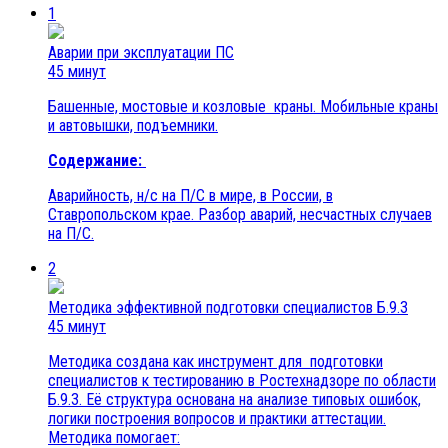
1
Аварии при эксплуатации ПС
45 минут
Башенные, мостовые и козловые краны. Мобильные краны
и автовышки, подъемники.
Содержание:
Аварийность, н/с на П/С в мире, в России, в
Ставропольском крае. Разбор аварий, несчастных случаев
на П/С.
2
Методика эффективной подготовки специалистов Б.9.3
45 минут
Методика создана как инструмент для подготовки
специалистов к тестированию в Ростехнадзоре по области
Б.9.3. Её структура основана на анализе типовых ошибок,
логики построения вопросов и практики аттестации.
Методика помогает: