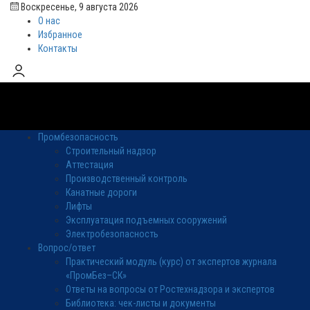
Воскресенье, 9 августа 2026
О нас
Избранное
Контакты
Промбезопасность
Строительный надзор
Аттестация
Производственный контроль
Канатные дороги
Лифты
Эксплуатация подъемных сооружений
Электробезопасность
Вопрос/ответ
Практический модуль (курс) от экспертов журнала
«ПромБез–СК»
Ответы на вопросы от Ростехнадзора и экспертов
Библиотека: чек-листы и документы