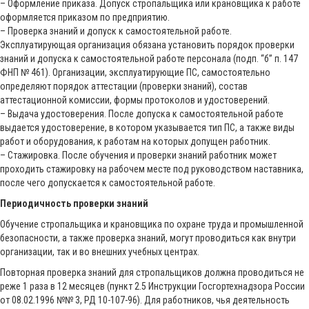
– Оформление приказа. Допуск стропальщика или крановщика к работе
оформляется приказом по предприятию.
– Проверка знаний и допуск к самостоятельной работе.
Эксплуатирующая организация обязана установить порядок проверки
знаний и допуска к самостоятельной работе персонала (подп. “б” п. 147
ФНП № 461). Организации, эксплуатирующие ПС, самостоятельно
определяют порядок аттестации (проверки знаний), состав
аттестационной комиссии, формы протоколов и удостоверений.
– Выдача удостоверения. После допуска к самостоятельной работе
выдается удостоверение, в котором указывается тип ПС, а также виды
работ и оборудования, к работам на которых допущен работник.
– Стажировка. После обучения и проверки знаний работник может
проходить стажировку на рабочем месте под руководством наставника,
после чего допускается к самостоятельной работе.
Периодичность проверки знаний
Обучение стропальщика и крановщика по охране труда и промышленной
безопасности, а также проверка знаний, могут проводиться как внутри
организации, так и во внешних учебных центрах.
Повторная проверка знаний для стропальщиков должна проводиться не
реже 1 раза в 12 месяцев (пункт 2.5 Инструкции Госгортехнадзора России
от 08.02.1996 №№ 3, РД 10-107-96). Для работников, чья деятельность