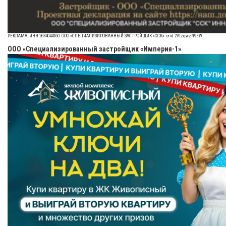
РЕКЛАМА. ИНН 2634044160. ООО «СПЕЦИАЛИЗИРОВАННЫЙ ЗАСТРОЙЩИК «ССК». erid 2VtzqwzN9EW
ООО «Специализированный застройщик «Империя-1»